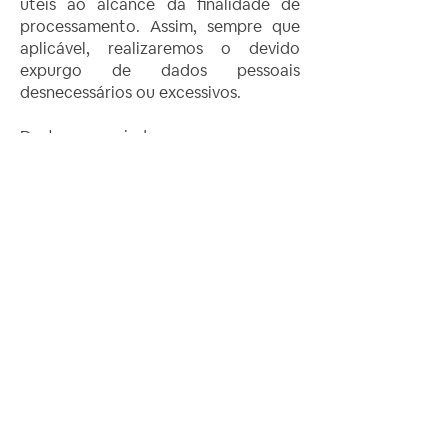
úteis ao alcance da finalidade de
processamento. Assim, sempre que
aplicável, realizaremos o devido
expurgo de dados pessoais
desnecessários ou excessivos.
Destaca-se, ainda, que, mesmo com
o propósito de exclusão de dados
desnecessários, preservamos as
informações exigidas para o
cumprimento de obrigações legais e
regulatórias ou para exercício regular
de nossos direitos.
COMO OS DADOS SÃO
ARMAZENADOS?
O armazenamento de seus dados, se
dará em total observância à Lei Geral
de Proteção de Dados e demais
dispositivos legais aplicáveis.